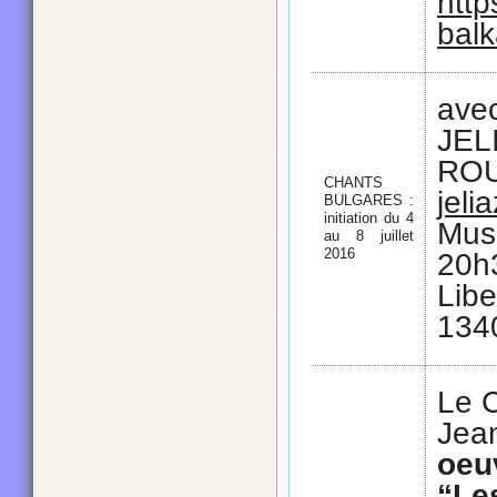
http
bal
av
JE
RO
CHANTS
jeli
BULGARES :
initiation du 4
Mus
au 8 juillet
2016
20h
Lib
134
Le C
Jea
oeu
“Le