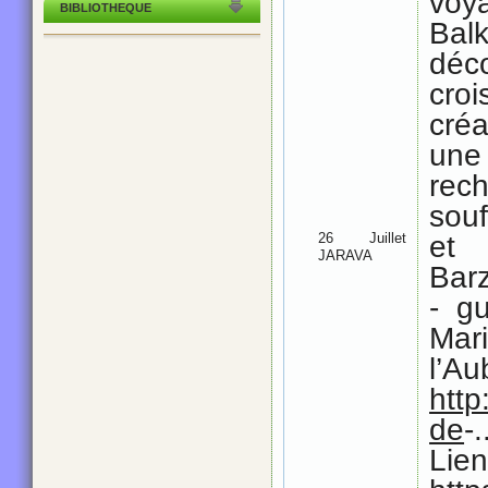
voy
BIBLIOTHEQUE
Bal
déc
croi
cré
une
rec
souf
26 Juillet
et
JARAVA
Bar
- gu
Mar
l’Au
http
de
-.