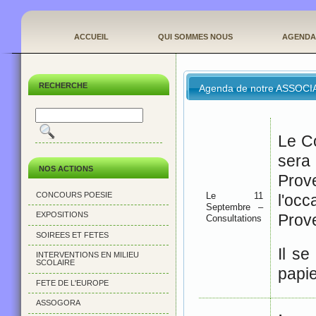
ACCUEIL
QUI SOMMES NOUS
AGENDA
RECHERCHE
Agenda de notre ASSOCI
Le C
sera 
NOS ACTIONS
Prov
CONCOURS POESIE
Le 11
l'o
Septembre –
EXPOSITIONS
Prov
Consultations
SOIREES ET FETES
Il se
INTERVENTIONS EN MILIEU
SCOLAIRE
papie
FETE DE L'EUROPE
ASSOGORA