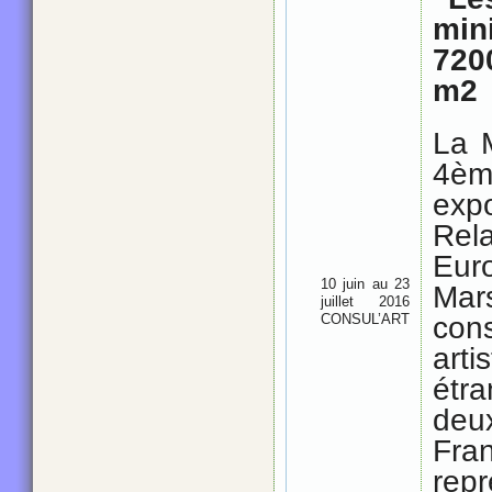
min
720
m2
La 
4èm
expo
Rel
Eur
10 juin au 23
Mar
juillet 2016
CONSUL’ART
con
arti
étra
deu
Fr
rep