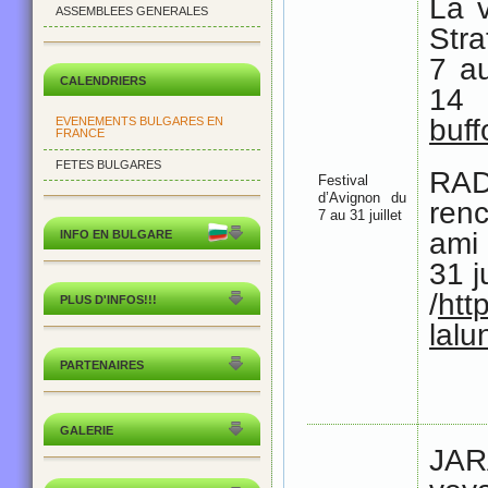
La v
ASSEMBLEES GENERALES
Stra
7 au
CALENDRIERS
14
buff
EVENEMENTS BULGARES EN
FRANCE
FETES BULGARES
RA
Festival
d’Avignon du
ren
7 au 31 juillet
ami
INFO EN BULGARE
31 j
/
htt
PLUS D'INFOS!!!
lalu
PARTENAIRES
GALERIE
JAR