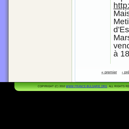
http
Mai
Met
d'E
Mars
ven
à 1
Pages
« premier
‹ pr
COPYRIGHT (C) 2010
WWW.FRANCE-BULGARIE.ORG
. ALL RIGHTS 