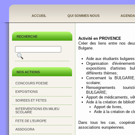
ACCUEIL
QUI SOMMES NOUS
AGENDA
RECHERCHE
Activité en PROVENCE
Créer des liens entre nos deux
Bulgarie.
Aide aux étudiants bulgares
Organisation d'évènemen
expositions d'artistes b
NOS ACTIONS
différents thèmes;
Concernant la BULGARIE, 
scolaire;
CONCOURS POESIE
Renseignements touris
EXPOSITIONS
BULGARIE;
Apport de médicaments, vêt
SOIREES ET FETES
Aide à la création de biblio
Apport de livres,
INTERVENTIONS EN MILIEU
Aide à la création de c
SCOLAIRE
FETE DE L'EUROPE
Dans tous les cas, coopérati
associations européennes.
ASSOGORA