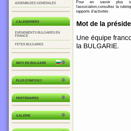
Pour en savoir plus su
ASSEMBLEES GENERALES
l'association,consultez la rubiri
rapports d’activités:
CALENDRIERS
Mot de la présid
EVENEMENTS BULGARES EN
Une équipe franco
FRANCE
la BULGARIE.
FETES BULGARES
INFO EN BULGARE
PLUS D'INFOS!!!
PARTENAIRES
GALERIE