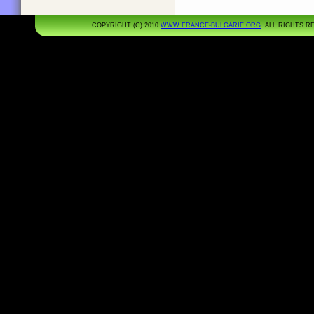
COPYRIGHT (C) 2010
WWW.FRANCE-BULGARIE.ORG
. ALL RIGHTS 