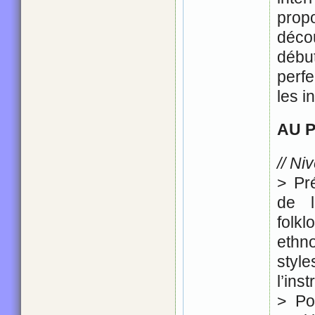
prop
déco
déb
perf
les in
AU 
// Ni
> Pr
de l
folk
ethn
style
l’ins
> Po