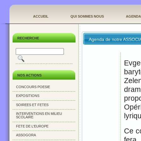
ACCUEIL
QUI SOMMES NOUS
AGENDA
RECHERCHE
Agenda de notre ASSOCI
Evge
bar
NOS ACTIONS
Zele
CONCOURS POESIE
dra
EXPOSITIONS
prop
SOIREES ET FETES
Opér
INTERVENTIONS EN MILIEU
lyriq
SCOLAIRE
FETE DE L'EUROPE
Ce c
ASSOGORA
fera