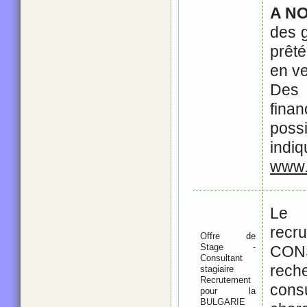
A NO
des g
prêt
en ve
De
fin
pos
indi
www.
Le
rec
Offre de
Stage -
CON
Consultant
re
stagiaire
Recrutement
consu
pour la
BULGARIE