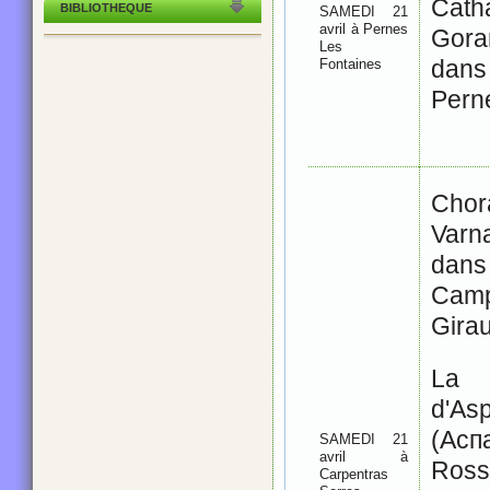
Cath
BIBLIOTHEQUE
SAMEDI 21
avril à Pernes
Gora
Les
dans
Fontaines
Pern
Chor
Varn
dans
Camp
Girau
L
d'As
(Асп
SAMEDI 21
avril à
Rossi
Carpentras