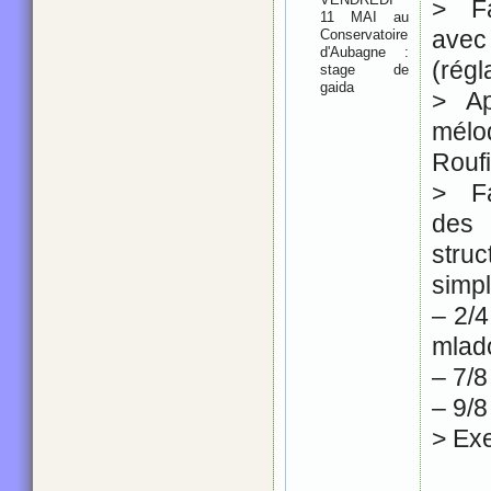
> Fa
11 MAI au
ave
Conservatoire
d'Aubagne :
(régl
stage de
gaida
> Ap
mél
Roufi
> Fa
des
stru
simp
– 2/4
mlad
– 7/8
– 9/8
> Ex