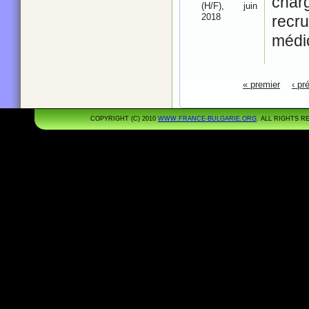
char
(H/F), juin
2018
recr
médi
Pages
« premier
‹ pr
COPYRIGHT (C) 2010
WWW.FRANCE-BULGARIE.ORG
. ALL RIGHTS 