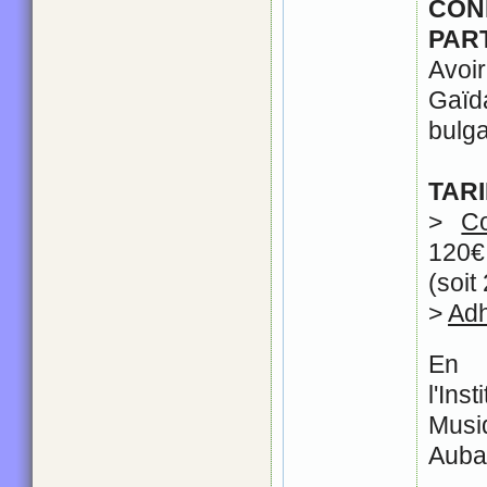
CO
PART
Avoir
Gaï
bulga
TARI
>
C
120€ 
(soit
>
Ad
En p
l'Ins
Musi
Auba