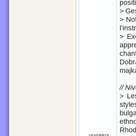
posit
> Ge
> No
l’ins
> Ex
app
cha
Dobr
majk
// Ni
> Les
sty
bulg
eth
Rhod
VENDREDI