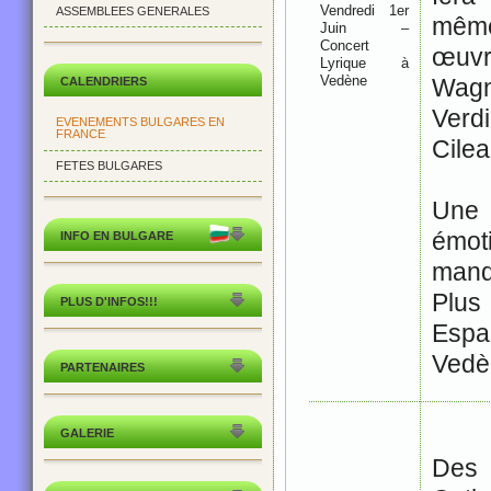
Vendredi 1er
ASSEMBLEES GENERALES
mêm
Juin –
Concert
œuv
Lyrique à
Vedène
Wagn
CALENDRIERS
Verd
EVENEMENTS BULGARES EN
FRANCE
Cilea
FETES BULGARES
Une 
émo
INFO EN BULGARE
manq
Plus
PLUS D'INFOS!!!
Esp
Vedè
PARTENAIRES
GALERIE
Des