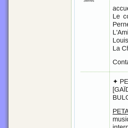
Serres
accue
Le c
Pern
L'Am
Loui
La C
Conta
✦ P
[GA
BUL
PE
musi
inte