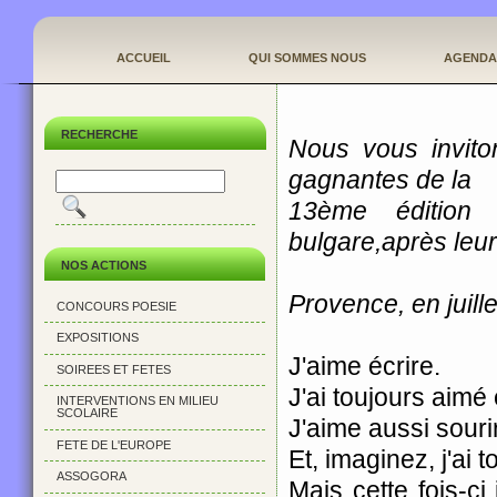
ACCUEIL
QUI SOMMES NOUS
AGENDA
RECHERCHE
Nous vous invito
gagnantes de la
13ème édition
bulgare,après leur
NOS ACTIONS
Provence, en juill
CONCOURS POESIE
EXPOSITIONS
J'aime écrire.
SOIREES ET FETES
J'ai toujours aimé 
INTERVENTIONS EN MILIEU
SCOLAIRE
J'aime aussi souri
FETE DE L'EUROPE
Et, imaginez, j'ai 
ASSOGORA
Mais cette fois-c