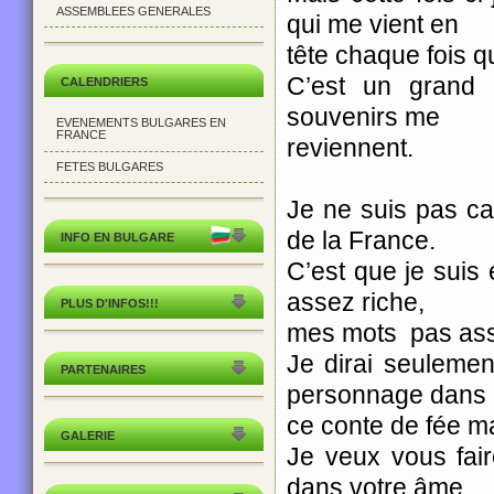
ASSEMBLEES GENERALES
qui me vient en
tête chaque fois q
C’est un grand 
CALENDRIERS
souvenirs me
EVENEMENTS BULGARES EN
FRANCE
reviennent.
FETES BULGARES
Je ne suis pas c
de la France.
INFO EN BULGARE
C’est que je suis
assez riche,
PLUS D'INFOS!!!
mes mots pas as
Je dirai seulemen
PARTENAIRES
personnage dans
ce conte de fée ma
GALERIE
Je veux vous fair
dans votre âme.